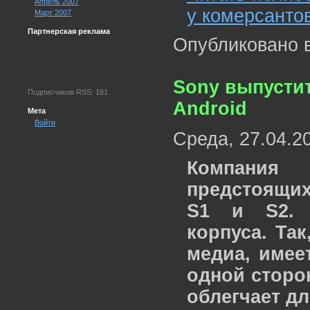
Апрель 2007
у комерсанто
Март 2007
Партнерская реклама
Опубликовано 
Sony выпустит
Подписчиков RSS: 181
Android
Мета
Войти
Среда, 27.04.2
Компания
предстоящих
S1 и S2. 
корпуса. Та
медиа, имее
одной сторон
облегчает д