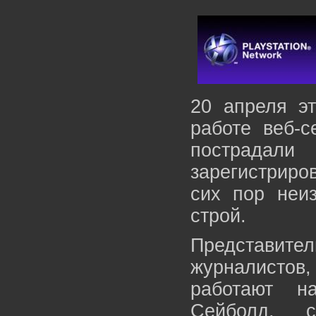
20 апреля э
работе веб-
пострад
зарегистриро
сих пор неиз
строй.
Представи
журналистов
работают н
Сейболд, с