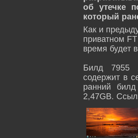
об утечке п
который ран
Как и предыд
приватном FT
время будет 
Билд 7955 
содержит в с
ранний билд
2,47GB. Ссылк