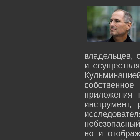
владельцев, 
и осуществля
Кульминац
собственно
приложения п
инструмент,
исследоват
небезопасный
но и отобра