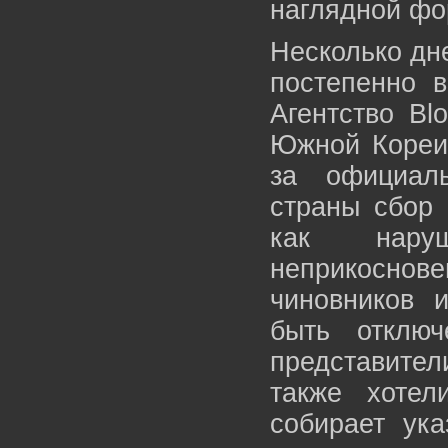
наглядной фо
Несколько дне
постепенно 
Агентство Bl
Южной Кореи 
за официал
страны сбор 
как нару
неприкоснов
чиновников 
быть отклю
представител
также хоте
собирает ук