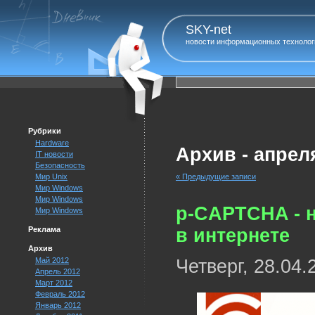
SKY-net
новости информационных технолог
Рубрики
Hardware
Архив - апреля
IT новости
Безопасность
Мир Unix
« Предыдущие записи
Мир Windows
Мир Windows
p-CAPTCHA - 
Мир Windows
Реклама
в интернете
Архив
Четверг, 28.04.
Май 2012
Апрель 2012
Март 2012
Февраль 2012
Январь 2012